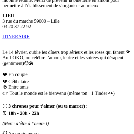
mobilité réduite. Merci de prévenir la billetterie en amont pour
permettre à l’établissement de s’organiser au mieux.
LIEU
3 rue du marche 59000 – Lille
03 20 87 22 92
ITINERAIRE
Le 14 février, oublie les dîners trop sérieux et les roses qui fanent 🌹
Au LOKO, on célèbre l’amour, le rire et les soirées qui dérapent
(gentiment)😏🎤
❤️ En couple
💔 Célibataire
🍻 Entre amis
👉 Tout le monde est le bienvenu (même ton +1 Tinder 👀)
🕕
3 chronos pour t’aimer (ou te marrer)
:
⏰
18h • 20h • 22h
(Merci d’être à l’heure !)
💥 Au programme :