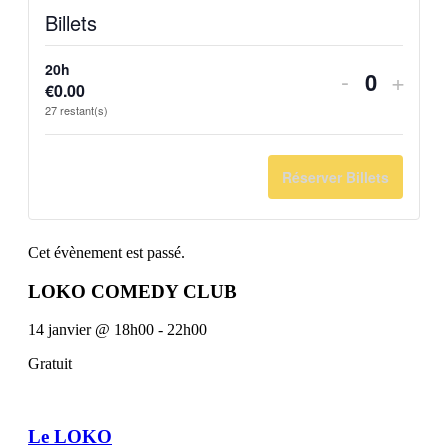
Billets
20h
Diminuer
Augm
-
+
€
0.00
Quantit
la
la
27
restant(s)
quantité
quant
de
de
Réserver Billets
billets
billet
pour
pour
Cet évènement est passé.
20h
20h
LOKO COMEDY CLUB
14 janvier
@
18h00
-
22h00
Gratuit
Le LOKO