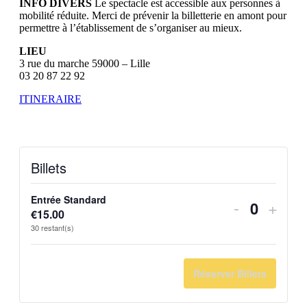
INFO DIVERS
Le spectacle est accessible aux personnes à
mobilité réduite. Merci de prévenir la billetterie en amont pour
permettre à l’établissement de s’organiser au mieux.
LIEU
3 rue du marche 59000 – Lille
03 20 87 22 92
ITINERAIRE
Billets
Entrée Standard
Diminuer
Augm
-
+
€
15.00
Quantit
la
la
30
restant(s)
quantité
quant
de
de
Réserver Billets
billets
billet