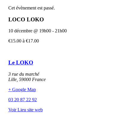
pour
pour
Cet évènement est passé.
Entrée
Entr
LOCO LOKO
Standard
Stan
10 décembre
@
19h00
-
21h00
€15.00 à €17.00
Le LOKO
3 rue du marché
Lille
,
59000
France
+ Google Map
03 20 87 22 92
Voir Lieu site web