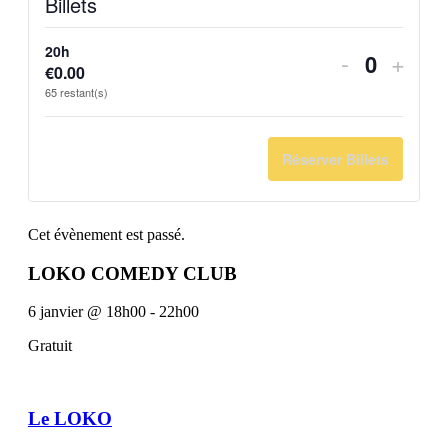
Billets
20h
Diminuer
Augm
-
+
€
0.00
Quantit
la
la
65
restant(s)
quantité
quant
de
de
Réserver Billets
billets
billet
pour
pour
Cet évènement est passé.
20h
20h
LOKO COMEDY CLUB
6 janvier
@
18h00
-
22h00
Gratuit
Le LOKO