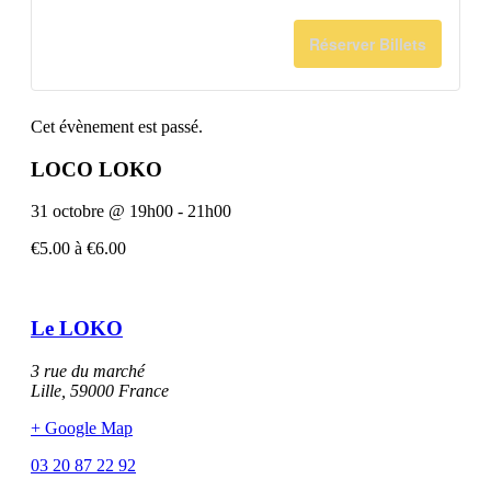
quantité
quant
pour
pour
de
de
Réserver Billets
Entrée
Entr
billets
billet
Standard
Stan
pour
pour
Cet évènement est passé.
Entrée
Entr
LOCO LOKO
+
+
31 octobre
@
19h00
-
21h00
Soft
Soft
€5.00 à €6.00
Le LOKO
3 rue du marché
Lille
,
59000
France
+ Google Map
03 20 87 22 92