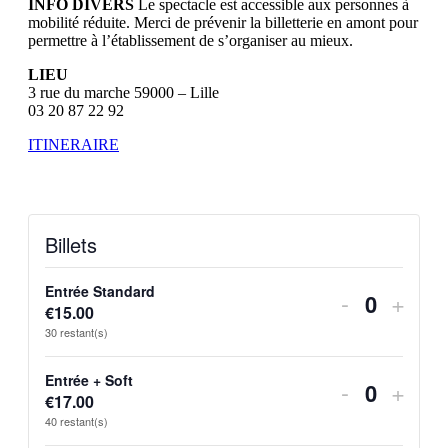
INFO DIVERS
Le spectacle est accessible aux personnes à
mobilité réduite. Merci de prévenir la billetterie en amont pour
permettre à l’établissement de s’organiser au mieux.
LIEU
3 rue du marche 59000 – Lille
03 20 87 22 92
ITINERAIRE
Billets
Entrée Standard
Diminuer
Augm
-
+
€
15.00
Quantit
la
la
30
restant(s)
quantité
quant
Entrée + Soft
Diminuer
Augm
-
+
de
de
€
17.00
Quantit
la
la
40
restant(s)
billets
billet