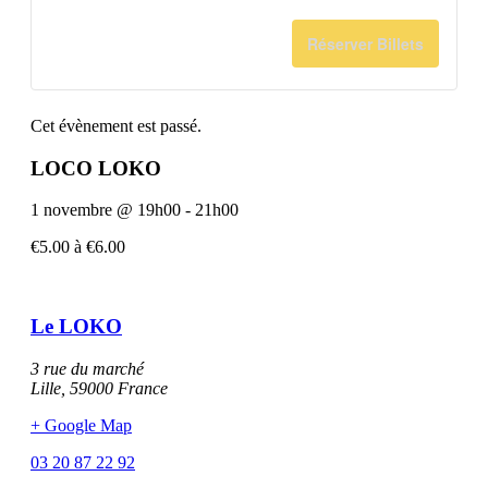
quantité
quant
pour
pour
de
de
Réserver Billets
Entrée
Entr
billets
billet
+
+
pour
pour
Cet évènement est passé.
Soft
Soft
Entrée
Entr
LOCO LOKO
Standard
Stan
1 novembre
@
19h00
-
21h00
€5.00 à €6.00
Le LOKO
3 rue du marché
Lille
,
59000
France
+ Google Map
03 20 87 22 92