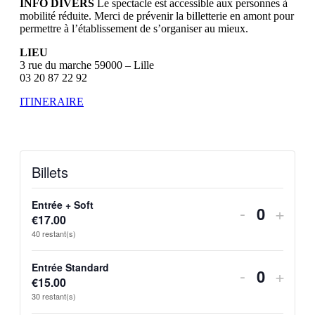
INFO DIVERS
Le spectacle est accessible aux personnes à
mobilité réduite. Merci de prévenir la billetterie en amont pour
permettre à l’établissement de s’organiser au mieux.
LIEU
3 rue du marche 59000 – Lille
03 20 87 22 92
ITINERAIRE
Billets
Entrée + Soft
Diminuer
Augm
-
+
€
17.00
Quantit
la
la
40
restant(s)
quantité
quant
Entrée Standard
Diminuer
Augm
-
+
de
de
€
15.00
Quantit
la
la
30
restant(s)
billets
billet